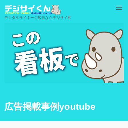
Me
デジタルサイネージ広告ならデジサイ君
広告掲載事例youtube